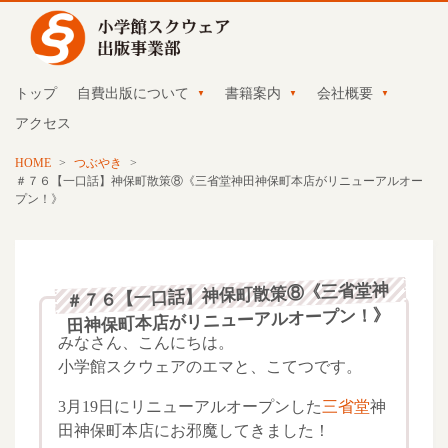
トップ
自費出版について
書籍案内
会社概要
アクセス
HOME
>
つぶやき
>
＃７６【一口話】神保町散策⑧《三省堂神田神保町本店がリニューアルオー
プン！》
＃７６【一口話】神保町散策⑧《三省堂神
田神保町本店がリニューアルオープン！》
みなさん、こんにちは。
小学館スクウェアのエマと、こてつです。
3月19日にリニューアルオープンした
三省堂
神
田神保町本店にお邪魔してきました！