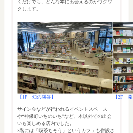
くだけでも、どんな本に出会えるのかワクワ
クします。
【1F 知の渓谷】
【2F 
サイン会などが行われるイベントスペース
や“神保町いちのいち”など、本以外での出会
いも楽しめる店内でした。
3階には「喫茶ちそう」というカフェも併設さ