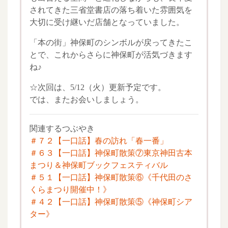
されてきた三省堂書店の落ち着いた雰囲気を
大切に受け継いだ店舗となっていました。
「本の街」神保町のシンボルが戻ってきたこ
とで、これからさらに神保町が活気づきます
ね♪
☆次回は、5/12（火）更新予定です。
では、またお会いしましょう。
関連するつぶやき
＃７２【一口話】春の訪れ「春一番」
＃６３【一口話】神保町散策⑦東京神田古本
まつり＆神保町ブックフェスティバル
＃５１【一口話】神保町散策⑥《千代田のさ
くらまつり開催中！》
＃４２【一口話】神保町散策⑤《神保町シア
ター》