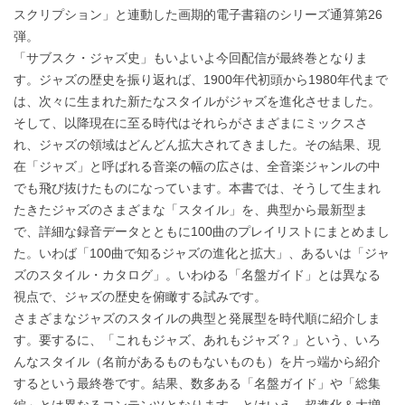
スクリプション」と連動した画期的電子書籍のシリーズ通算第26
弾。
「サブスク・ジャズ史」もいよいよ今回配信が最終巻となりま
す。ジャズの歴史を振り返れば、1900年代初頭から1980年代まで
は、次々に生まれた新たなスタイルがジャズを進化させました。
そして、以降現在に至る時代はそれらがさまざまにミックスさ
れ、ジャズの領域はどんどん拡大されてきました。その結果、現
在「ジャズ」と呼ばれる音楽の幅の広さは、全音楽ジャンルの中
でも飛び抜けたものになっています。本書では、そうして生まれ
たきたジャズのさまざまな「スタイル」を、典型から最新型ま
で、詳細な録音データとともに100曲のプレイリストにまとめまし
た。いわば「100曲で知るジャズの進化と拡大」、あるいは「ジャ
ズのスタイル・カタログ」。いわゆる「名盤ガイド」とは異なる
視点で、ジャズの歴史を俯瞰する試みです。
さまざまなジャズのスタイルの典型と発展型を時代順に紹介しま
す。要するに、「これもジャズ、あれもジャズ？」という、いろ
んなスタイル（名前があるものもないものも）を片っ端から紹介
するという最終巻です。結果、数多ある「名盤ガイド」や「総集
編」とは異なるコンテンツとなります。とはいえ、超進化＆大増