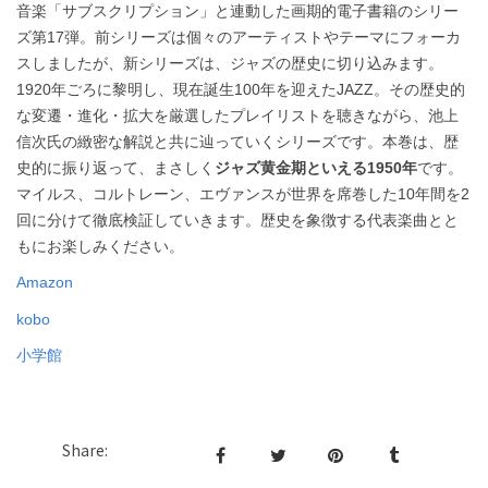
音楽「サブスクリプション」と連動した画期的電子書籍のシリー
ズ第17弾。前シリーズは個々のアーティストやテーマにフォーカ
スしましたが、新シリーズは、ジャズの歴史に切り込みます。
1920年ごろに黎明し、現在誕生100年を迎えたJAZZ。その歴史的
な変遷・進化・拡大を厳選したプレイリストを聴きながら、池上
信次氏の緻密な解説と共に辿っていくシリーズです。本巻は、歴
史的に振り返って、まさしく
ジャズ黄金期といえる1950年
です。
マイルス、コルトレーン、エヴァンスが世界を席巻した10年間を2
回に分けて徹底検証していきます。歴史を象徴する代表楽曲とと
もにお楽しみください。
Amazon
kobo
小学館
Share: